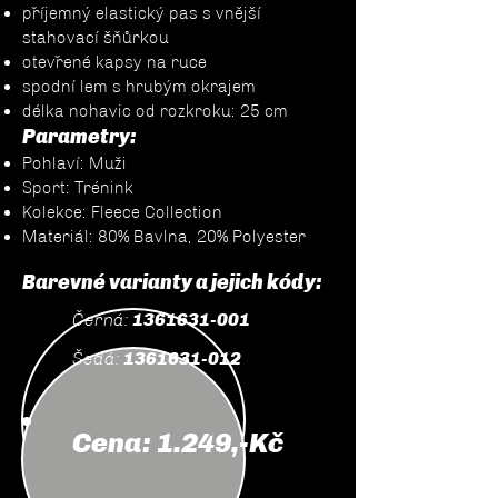
příjemný elastický pas s vnější
stahovací šňůrkou
otevřené kapsy na ruce
spodní lem s hrubým okrajem
délka nohavic od rozkroku: 25 cm
Parametry:
Pohlaví: Muži
Sport: Trénink
Kolekce: Fleece Collection
Materiál: 80% Bavlna, 20% Polyester
Barevné varianty a jejich kódy:
Černá:
1361631-001
Šedá:
1361631-012
Cena: 1.249,-Kč