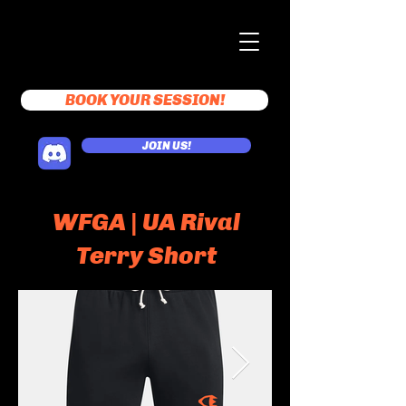
BOOK YOUR SESSION!
JOIN US!
WFGA | UA Rival
Terry Short