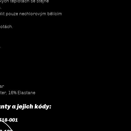
zkých teplotách se stejně
.
ělit pouze nechlorovým bělícím
lotách.
.
ar
ter, 16% Elastane
ty a jejich kódy:
518-001