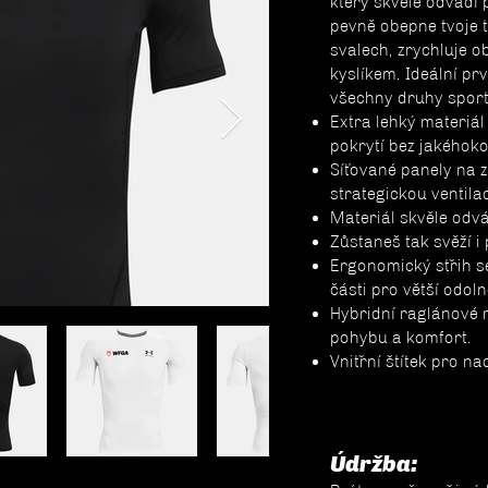
který skvěle odvádí 
pevně obepne tvoje t
svalech, zrychluje o
kyslíkem. Ideální pr
všechny druhy sport
Extra lehký materiá
pokrytí bez jakéhoko
Síťované panely na 
strategickou ventilac
Materiál skvěle odvá
Zůstaneš tak svěží i
Ergonomický střih 
části pro větší odol
Hybridní raglánové 
pohybu a komfort.
Vnitřní štítek pro n
Údržba: