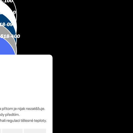
8-100
18-410
18-090
518-400