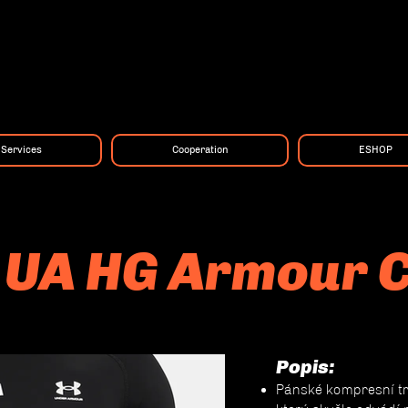
Services
Cooperation
ESHOP
 UA HG Armour 
Popis:
Pánské kompresní tr