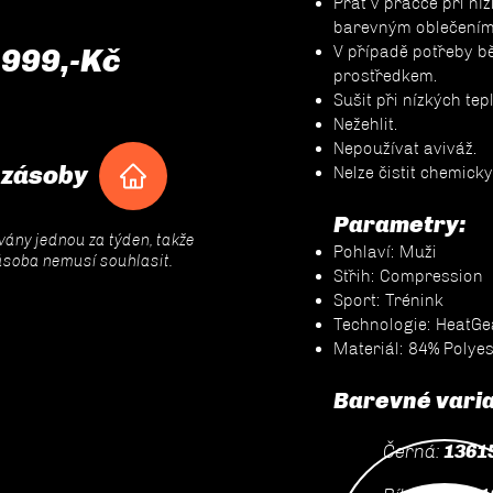
Prát v pračce při ní
barevným oblečením
 999,-Kč
V případě potřeby b
prostředkem.
Sušit při nízkých tep
Nežehlit.
Nepoužívat aviváž.
 zásoby
Nelze čistit chemicky
Parametry:
ovány jednou za týden, takže
Pohlaví: Muži
ásoba nemusí souhlasit.
Střih: Compression
Sport: Trénink
Technologie: HeatGe
Materiál: 84% Polyes
Barevné varian
Černá:
1361