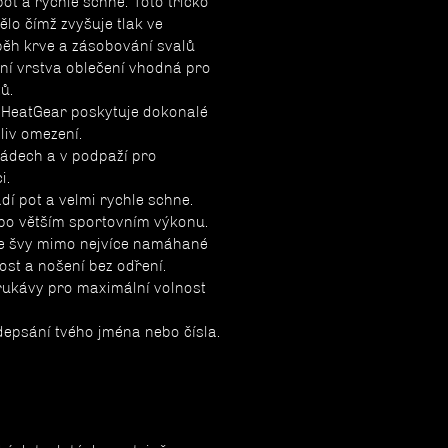
pot a rychle schne. Toto tričko
ělo čímž zvyšuje tlak ve
běh krve a zásobování svalů
vní vrstva oblečení vhodná pro
ů.
l HeatGear poskytuje dokonalé
liv omezení.
zádech a v podpaží pro
i.
dí pot a velmi rychle schne.
 po větším sportovním výkonu.
se švy mimo nejvíce namáhané
nost a nošení bez odření.
rukávy pro maximální volnost
adepsání tvého jména nebo čísla.