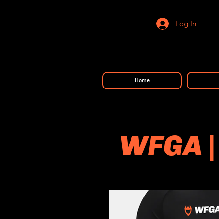
Log In
Home
WFGA |