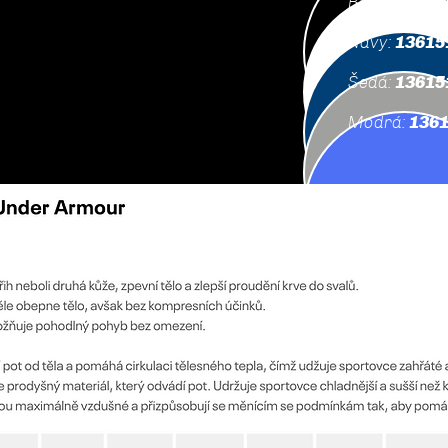
Bílá:
136151
Navy:
13615
Šedá:
13615
Modrá:
1361