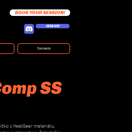
BOOK YOUR SESSION!
JOIN US!
Contacts
Comp SS
ičko z HeatGear materiálu,