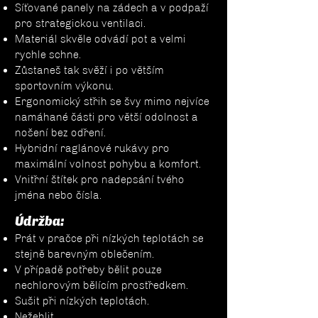
Síťované panely na zádech a v podpaží
pro strategickou ventilaci.
Materiál skvěle odvádí pot a velmi
rychle schne.
Zůstaneš tak svěží i po větším
sportovním výkonu.
Ergonomický střih se švy mimo nejvíce
namáhané části pro větší odolnost a
nošení bez odření.
Hybridní raglánové rukávy pro
maximální volnost pohybu a komfort.
Vnitřní štítek pro nadepsání tvého
jména nebo čísla.
Údržba:
Prát v pračce při nízkých teplotách se
stejně barevným oblečením.
V případě potřeby bělit pouze
nechlorovým bělícím prostředkem.
Sušit při nízkých teplotách.
Nežehlit.