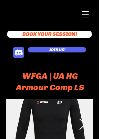
BOOK YOUR SESSION!
JOIN US!
WFGA | UA HG
Armour Comp LS