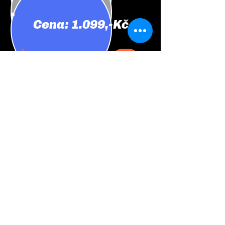
Cena: 1.099,-Kč
Skladové zásoby
Velikosti jsou aktualizovány jednou za týden, takže
aktuální skladová zásoba nemusí souhlasit.