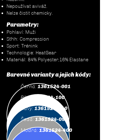
Nepoužívat aviváž.
Nelze čistit chemicky.
Parametry:
Pohlaví: Muži
Střih: Compression
Sport: Trénink
Technologie: HeatGear
Materiál: 84% Polyester,16% Elastane
Barevné varianty a jejich kódy:
Černá:
1361524-001
Bílá:
1361524-100
Navy:
1361524-410
Šedá:
1361524-090
Modrá:
1361524-400