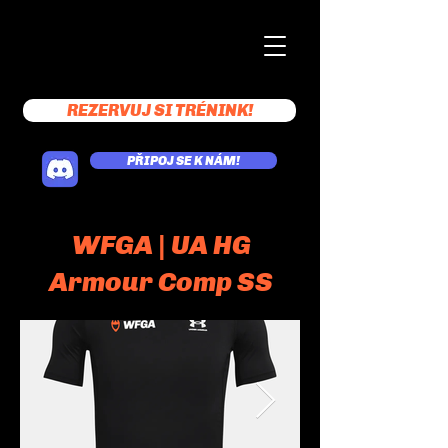
REZERVUJ SI TRÉNINK!
PŘIPOJ SE K NÁM!
WFGA | UA HG
Armour Comp SS