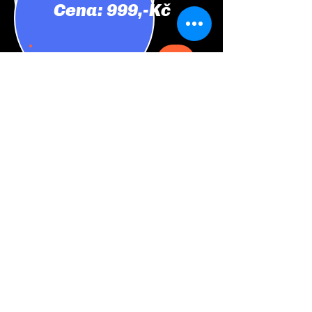
Cena: 999,-Kč
Skladové zásoby
Velikosti jsou aktualizovány jednou za týden, takže
aktuální skladová zásoba nemusí souhlasit.