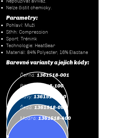
Nepoužívat aviváž.
Nelze čistit chemicky.
Parametry:
Pohlaví: Muži
Střih: Compression
Sport: Trénink
Technologie: HeatGear
Materiál: 84% Polyester, 16% Elastane
Barevné varianty a jejich kódy:
Černá:
1361518-001
Bílá:
1361518-100
Navy:
1361518-410
Šedá:
1361518-090
Modrá:
1361518-400