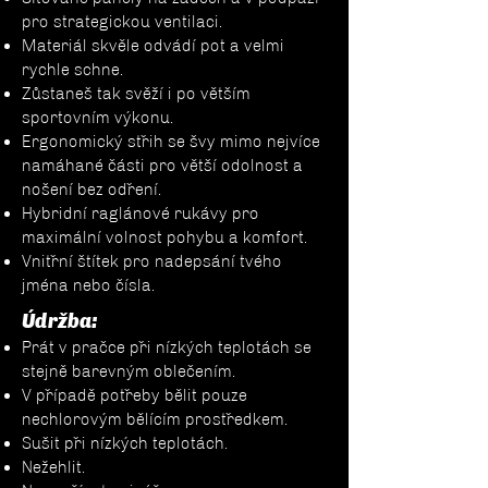
pro strategickou ventilaci.
Materiál skvěle odvádí pot a velmi
rychle schne.
Zůstaneš tak svěží i po větším
sportovním výkonu.
Ergonomický střih se švy mimo nejvíce
namáhané části pro větší odolnost a
nošení bez odření.
Hybridní raglánové rukávy pro
maximální volnost pohybu a komfort.
Vnitřní štítek pro nadepsání tvého
jména nebo čísla.
Údržba:
Prát v pračce při nízkých teplotách se
stejně barevným oblečením.
V případě potřeby bělit pouze
nechlorovým bělícím prostředkem.
Sušit při nízkých teplotách.
Nežehlit.