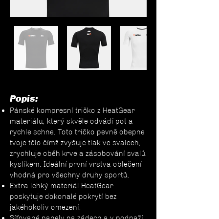
Popis:
Pánské kompresní tričko z HeatGear
materiálu, který skvěle odvádí pot a
rychle schne. Toto tričko pevně obepne
tvoje tělo čímž zvyšuje tlak ve svalech,
zrychluje oběh krve a zásobování svalů
kyslíkem. Ideální první vrstva oblečení
vhodná pro všechny druhy sportů.
Extra lehký materiál HeatGear
poskytuje dokonalé pokrytí bez
jakéhokoliv omezení.
Síťované panely na zádech a v podpaží