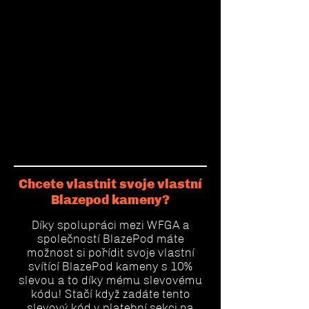
Chcete vlastnit svoje vlastní
Blazepod kameny?
Díky spolupráci mezi WFGA a
společností BlazePod máte
možnost si pořídit svoje vlastní
svítící BlazePod kameny s 10%
slevou a to díky mému slevovému
kódu! Stačí když zadáte tento
slevový kód v platební sekci na