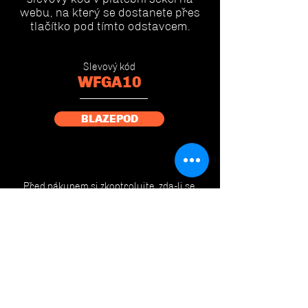
webu, na který se dostanete přes
tlačítko pod tímto odstavcem.
Slevový kód
WFGA10
BLAZEPOD
Před nákupem si zkontrolujte, zda-li se
Blazepody dokáží připojit na Váš telefon.
Některé telefony mohou mít nevýkonný
Bluetooth a tím pádem se například z 6
Blazepodů připojí pouze 3 a Vy tak
nevyužijete plný potenciál této tréninkové
pomůcky.