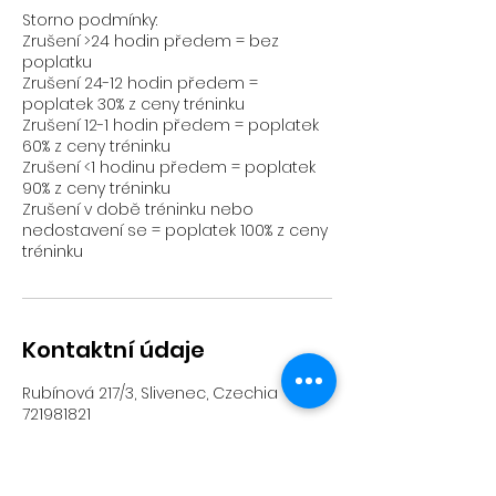
Storno podmínky:
Zrušení >24 hodin předem = bez
poplatku
Zrušení 24-12 hodin předem =
poplatek 30% z ceny tréninku
Zrušení 12-1 hodin předem = poplatek
60% z ceny tréninku
Zrušení <1 hodinu předem = poplatek
90% z ceny tréninku
Zrušení v době tréninku nebo
nedostavení se = poplatek 100% z ceny
tréninku
Kontaktní údaje
Rubínová 217/3, Slivenec, Czechia
721981821
worldfloorballgoalieacademy@gmail.
com