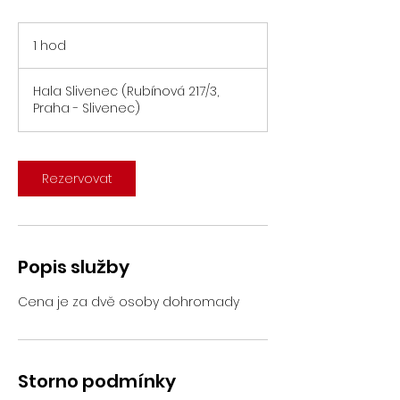
1 hod
1
h
o
Hala Slivenec (Rubínová 217/3,
Praha - Slivenec)
Rezervovat
Popis služby
Cena je za dvě osoby dohromady
Storno podmínky