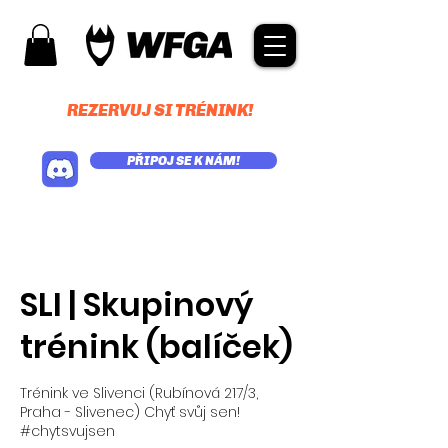
REZERVUJ SI TRÉNINK!
PŘIPOJ SE K NÁM!
SLI | Skupinový
trénink (balíček)
Trénink ve Slivenci (Rubínová 217/3,
Praha - Slivenec) Chyť svůj sen!
#chytsvujsen