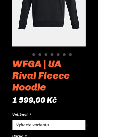
WFGA | UA
Rival Fleece
Hoodie
Cena
1 599,00 Kč
Velikost
*
Barva
*