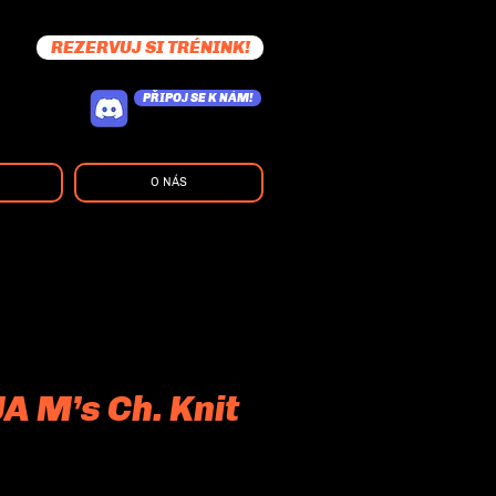
REZERVUJ SI TRÉNINK!
PŘIPOJ SE K NÁM!
O NÁS
A M’s Ch. Knit