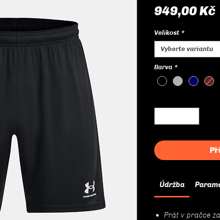
949,00 Kč
Velikost
*
Vyberte variantu
Barva
*
Množství
*
Př
Údržba
Param
Prát v pračce z