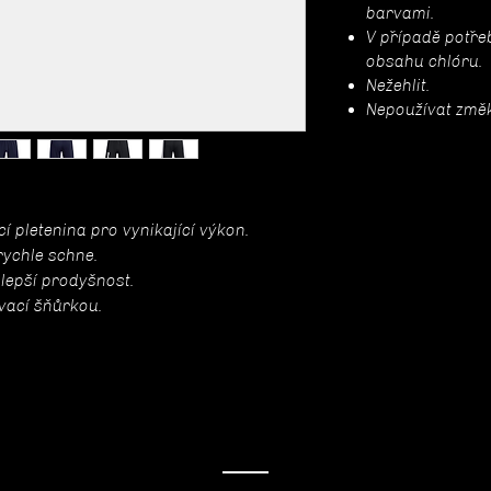
barvami.
V případě potřeb
obsahu chlóru.
Nežehlit.
Nepoužívat změ
í pletenina pro vynikající výkon.
rychle schne.
 lepší prodyšnost.
ovací šňůrkou.