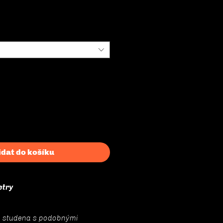
Cena
idat do košíku
etry
a studena s podobnými