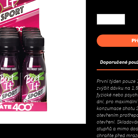
Množství
*
Př
Doporučené použ
První týden pouze 
zvýšit dávku na 1,
fyzické nebo psych
dní, pro maximální
konzumace shotu 2
otevřením protřepa
otevření. Skladová
stupňů a mimo dos
chraňte před mraz