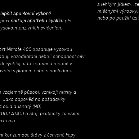
s lehkým jídlem, l
mléčnými výrobky. 
zlepšit sportovní výkon?
nebo po použití ús
Sport
snižuje spotřebu kyslíku
při
vysokointenzivních cvičeních.
port Nitrate 400 obsahuje vysokou
obují vazodilataci neboli schopnost cév
udí rychleji a to znamená mnohé v
tovním výkonem nebo s následnou
 vzájemně působí, vznikají nitrity a
u. Jako odpověď na požadavky
a oxid dusnatý (NO).
ILATACI a stojí prakticky za všemi
ortovce.
ní konzumace šťávy z červené řepy: