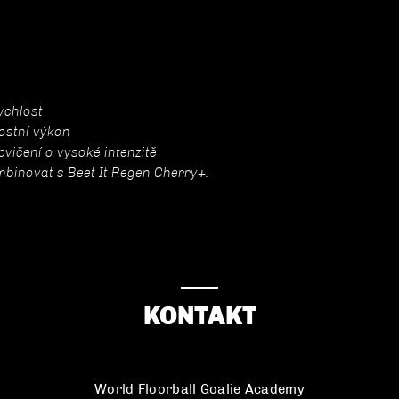
ychlost
ostní výkon
cvičení o vysoké intenzitě
ombinovat s Beet It Regen Cherry+.
KONTAKT
World Floorball Goalie Academy