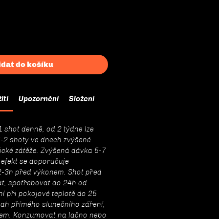
cena
cena
idat do košíku
ití
Upozornění
Složení
1 shot denně, od 2 týdne lze
5-2 shoty ve dnech zvýšené
ické zátěže. Zvýšená dávka 5-7
 efekt se doporučuje
-3h před výkonem. Shot před
t, spotřebovat do 24h od
ní při pokojové teplotě do 25
ah přímého slunečního záření,
em. Konzumovat na lačno nebo