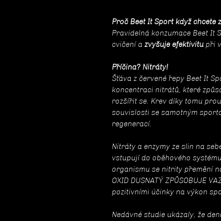
Proč Beet It Sport když chcete 
Pravidelná konzumace Beet It 
cvičení a
zvyšuje efektivitu
při 
Příčina? Nitráty!
Šťáva z červené řepy Beet It S
koncentraci nitrátů, které způs
rozšířit se. Krev díky tomu pro
souvislosti se samotným spor
regenerací.
Nitráty a enzymy ze slin na sebe
vstupují do oběhového systém
organismu se nitrity přemění n
OXID DUSNATÝ ZPŮSOBUJE VAZOD
pozitivními účinky na výkon sp
Nedávné studie ukázaly, že den