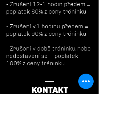
- Zrušení 12-1 hodin předem =
poplatek 60% z ceny tréninku
- Zrušení <1 hodinu předem =
poplatek 90% z ceny tréninku
- Zrušení v době tréninku nebo
nedostavení se = poplatek
100% z ceny tréninku
KONTAKT
World Floorball Goalie Academy
Tel:
+420 721 981 821
Mail:
info@wfga.cz
IČO:
07474105