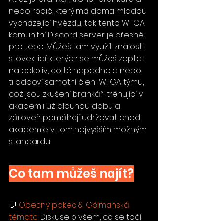
nebo rodič, který má doma mladou 
vycházející hvězdu, tak tento WFGA 
komunitní Discord server je přesně 
pro tebe. Můžeš tam využít znalosti 
stovek lidí, kterých se můžeš zeptat 
na cokoliv, co tě napadne a nebo 
ti odpoví samotní členi WFGA týmu, 
což jsou zkušení brankáři trénující v 
akademii už dlouhou dobu a 
zároveň pomáhají udržovat chod 
akademie v tom nejvyšším možným 
standardu.
Co tam můžeš najít?
💬 
Obecný pokec & Gólmanská 
témata:
 Diskuse o všem, co se točí 