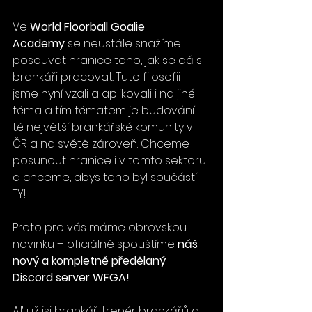
Ve 
World Floorball Goalie 
Academy
 se neustále snažíme 
posouvat hranice toho, jak se dá s 
brankáři pracovat. Tuto filosofii 
jsme nyní vzali a aplikovali i na jiné 
téma a tím tématem je budování 
té největší brankářské komunity v 
ČR a na světě zároveň. Chceme 
posunout hranice i v tomto sektoru 
a chceme, abys toho byl součástí i 
TY!
Proto pro vás máme obrovskou 
novinku – oficiálně spouštíme 
náš 
nový a kompletně předělaný 
Discord server WFGA!
Ať už jsi brankář, trenér brankářů a 