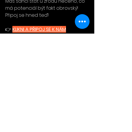
Máš šanci stát u zrodu něčeho, co 
má potenciál být fakt obrovský! 
Připoj se hned teď!
👉 
KLIKNI A PŘIPOJ SE K NÁM
Informace
Novinky
Zobrazit vše
Nejnovější příspěvky