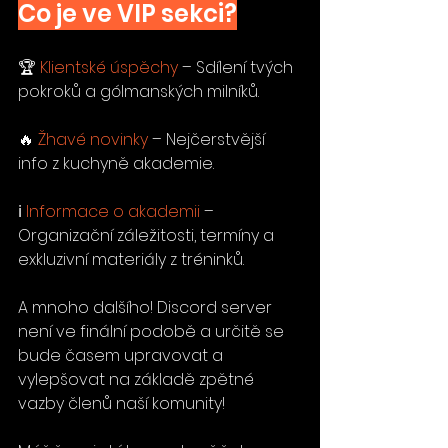
Co je ve VIP sekci?
🏆 
Klientské úspěchy
 – Sdílení tvých 
pokroků a gólmanských milníků.
🔥 
Žhavé novinky
 – Nejčerstvější 
info z kuchyně akademie.
ℹ️ 
Informace o akademii
 – 
Organizační záležitosti, termíny a 
exkluzivní materiály z tréninků.
A mnoho dalšího! Discord server 
není ve finální podobě a určitě se 
bude časem upravovat a 
vylepšovat na základě zpětné 
vazby členů naší komunity!