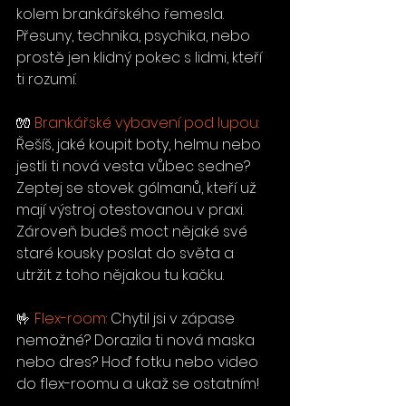
kolem brankářského řemesla. 
Přesuny, technika, psychika, nebo 
prostě jen klidný pokec s lidmi, kteří 
ti rozumí.
🧤 
Brankářské vybavení pod lupou:
Řešíš, jaké koupit boty, helmu nebo 
jestli ti nová vesta vůbec sedne? 
Zeptej se stovek gólmanů, kteří už 
mají výstroj otestovanou v praxi. 
Zároveň budeš moct nějaké své 
staré kousky poslat do světa a 
utržit z toho nějakou tu kačku.
​🤟 
Flex-room:
 Chytil jsi v zápase 
nemožné? Dorazila ti nová maska 
nebo dres? Hoď fotku nebo video 
do flex-roomu a ukaž se ostatním!