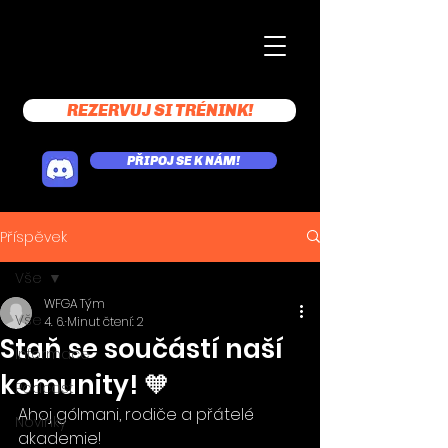
REZERVUJ SI TRÉNINK!
PŘIPOJ SE K NÁM!
Příspěvek
Vše
WFGA Tým
Vše
4. 6.
Minut čtení: 2
Staň se součástí naší
Informace
komunity! 🧡
Podcast
Ahoj gólmani, rodiče a přátelé 
Novinky
akademie!