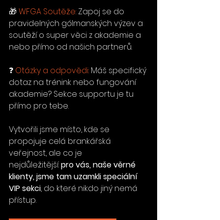
🎁 
WFGA Soutěže:
 Zapoj se do 
pravidelných gólmanských výzev a 
soutěží o super věci z akademie a 
nebo přímo od našich partnerů.
❓ 
Otázky a odpovědi:
 Máš specifický 
dotaz na trénink nebo fungování 
akademie? Sekce supportu je tu 
přímo pro tebe.
Vytvořili jsme místo, kde se 
propojuje celá brankářská 
veřejnost, ale co je 
nejdůležitější: 
pro vás, naše věrné 
klienty, jsme tam uzamkli speciální 
VIP sekci
, do které nikdo jiný nemá 
přístup.